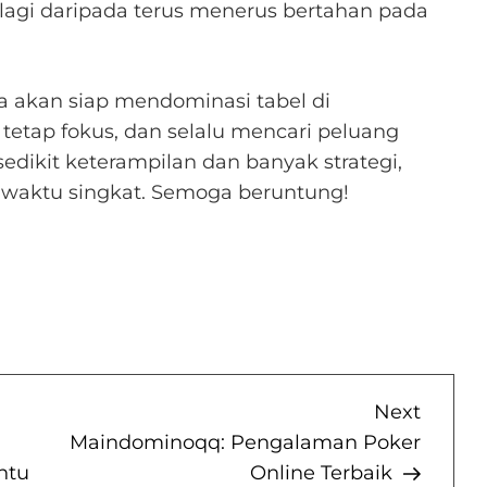
agi daripada terus menerus bertahan pada
da akan siap mendominasi tabel di
 tetap fokus, dan selalu mencari peluang
dikit keterampilan dan banyak strategi,
waktu singkat. Semoga beruntung!
Next
Next
Post
Maindominoqq: Pengalaman Poker
ntu
Online Terbaik