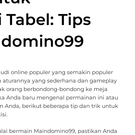
Tabel: Tips
indomino99
di online populer yang semakin populer
n aturannya yang sederhana dan gameplay
nyak orang berbondong-bondong ke meja
ika Anda baru mengenal permainan ini atau
 Anda, berikut beberapa tip dan trik untuk
si.
lai bermain Maindomino99, pastikan Anda