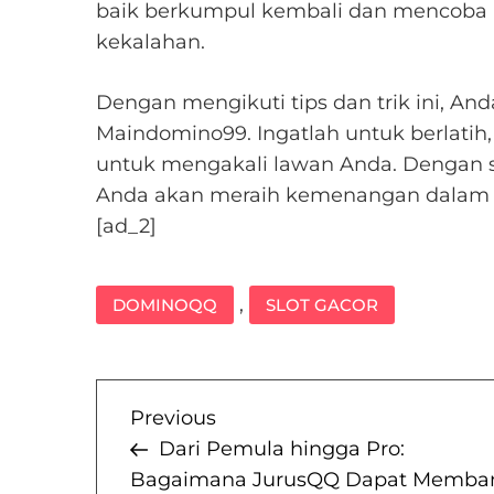
baik berkumpul kembali dan mencoba l
kekalahan.
Dengan mengikuti tips dan trik ini, An
Maindomino99. Ingatlah untuk berlatih,
untuk mengakali lawan Anda. Dengan se
Anda akan meraih kemenangan dalam 
[ad_2]
,
DOMINOQQ
SLOT GACOR
P
Previous
Previous
Post
Dari Pemula hingga Pro:
o
Bagaimana JurusQQ Dapat Memba