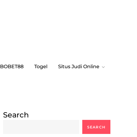
?
SBOBET88
Togel
Situs Judi Online
Search
SEARCH