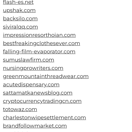
flash-es.net
upshak.com
backsilo.com
siviralqq.com
impressionresorthoian.com
bestfreakingclothesever.com
falling-film-evaporator.com
sumuslawfirm.com
nursingprowriters.com
greenmountainthreadwear.com
acutedispensary.com
sattamatkanewsblog.com
cryptocurrencytradingcn.com
totowaz.com
charlestonwipesettlement.com
brandfollowmarket.com