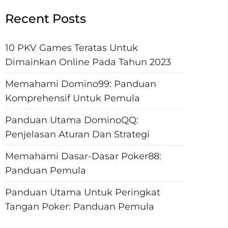
Recent Posts
10 PKV Games Teratas Untuk
Dimainkan Online Pada Tahun 2023
Memahami Domino99: Panduan
Komprehensif Untuk Pemula
Panduan Utama DominoQQ:
Penjelasan Aturan Dan Strategi
Memahami Dasar-Dasar Poker88:
Panduan Pemula
Panduan Utama Untuk Peringkat
Tangan Poker: Panduan Pemula