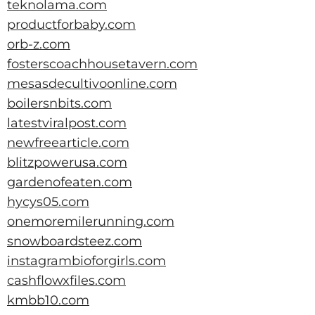
teknolama.com
productforbaby.com
orb-z.com
fosterscoachhousetavern.com
mesasdecultivoonline.com
boilersnbits.com
latestviralpost.com
newfreearticle.com
blitzpowerusa.com
gardenofeaten.com
hycys05.com
onemoremilerunning.com
snowboardsteez.com
instagrambioforgirls.com
cashflowxfiles.com
kmbb10.com