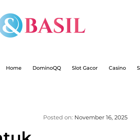
engan RTP Tinggi
ta menang dalam bermain slot online. Apakah itu benar
Home
DominoQQ
Slot Gacor
Casino
Posted on:
November 16, 2025
ntuk