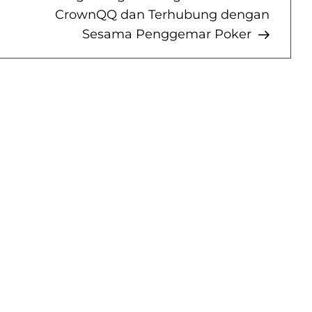
CrownQQ dan Terhubung dengan
Sesama Penggemar Poker