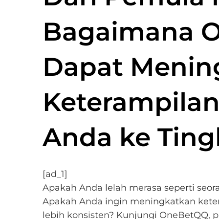
Bagaimana 
Dapat Menin
Keterampila
Anda ke Ting
[ad_1]
Apakah Anda lelah merasa seperti seo
Apakah Anda ingin meningkatkan ket
lebih konsisten? Kunjungi OneBetQQ, p