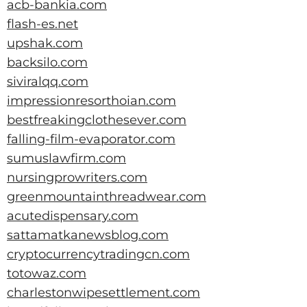
acb-bankia.com
flash-es.net
upshak.com
backsilo.com
siviralqq.com
impressionresorthoian.com
bestfreakingclothesever.com
falling-film-evaporator.com
sumuslawfirm.com
nursingprowriters.com
greenmountainthreadwear.com
acutedispensary.com
sattamatkanewsblog.com
cryptocurrencytradingcn.com
totowaz.com
charlestonwipesettlement.com