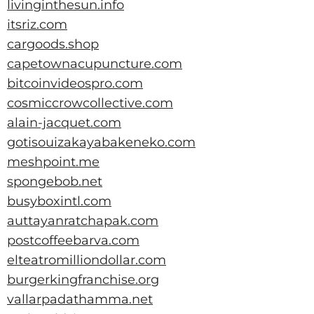
livinginthesun.info
itsriz.com
cargoods.shop
capetownacupuncture.com
bitcoinvideospro.com
cosmiccrowcollective.com
alain-jacquet.com
gotisouizakayabakeneko.com
meshpoint.me
spongebob.net
busyboxintl.com
auttayanratchapak.com
postcoffeebarva.com
elteatromilliondollar.com
burgerkingfranchise.org
vallarpadathamma.net