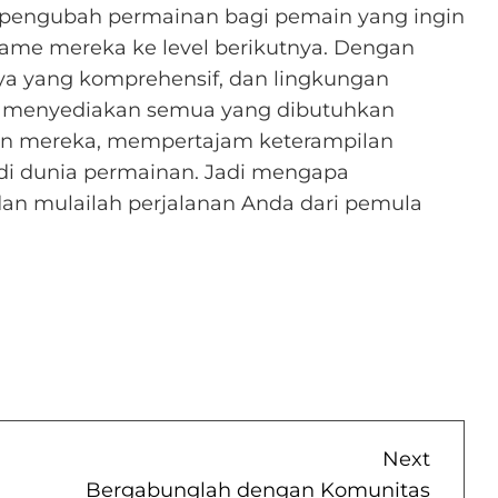
 pengubah permainan bagi pemain yang ingin
ame mereka ke level berikutnya. Dengan
ya yang komprehensif, dan lingkungan
Q menyediakan semua yang dibutuhkan
n mereka, mempertajam keterampilan
i di dunia permainan. Jadi mengapa
an mulailah perjalanan Anda dari pemula
Next
Next
Post
Bergabunglah dengan Komunitas