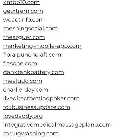
kmbb10.com
getxtrem.com
weactinfo.com
meshingsocial.com
thearguer.com
marketing-mobile-app.com
floralpunchcraft.com
fiasone.com
danktankbattery.com
mealudo.com
charlie-day.com
livedirectbettingpoker.com
foxbusinessupdate.com
lovedaddy.org
integrativemedicalmassageplano.com
mrrugwashing.com