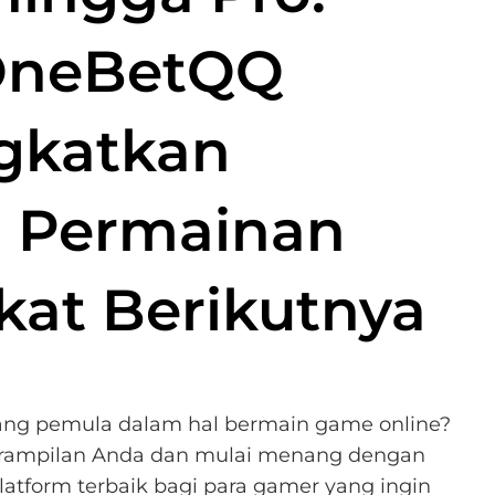
OneBetQQ
gkatkan
n Permainan
kat Berikutnya
rang pemula dalam hal bermain game online?
erampilan Anda dan mulai menang dengan
latform terbaik bagi para gamer yang ingin