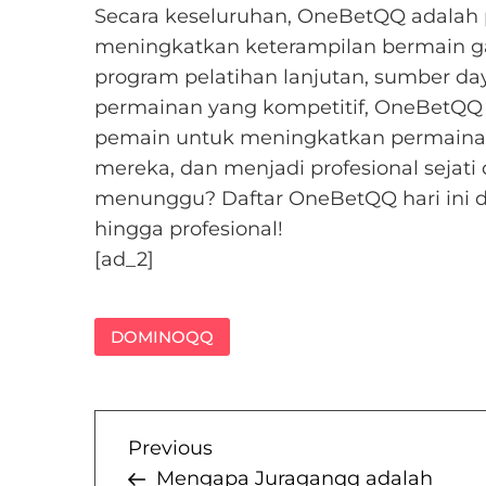
Secara keseluruhan, OneBetQQ adalah
meningkatkan keterampilan bermain g
program pelatihan lanjutan, sumber da
permainan yang kompetitif, OneBetQ
pemain untuk meningkatkan permaina
mereka, dan menjadi profesional sejat
menunggu? Daftar OneBetQQ hari ini d
hingga profesional!
[ad_2]
DOMINOQQ
P
Previous
Previous
Post
Mengapa Juraganqq adalah