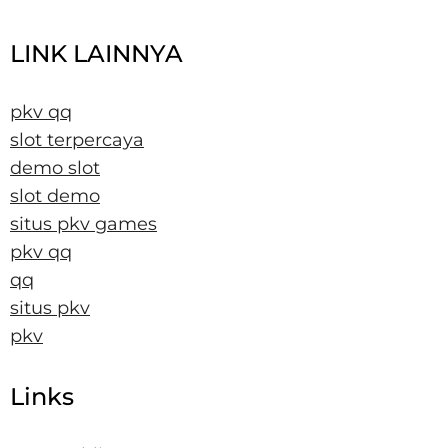
LINK LAINNYA
pkv qq
slot terpercaya
demo slot
slot demo
situs pkv games
pkv qq
qq
situs pkv
pkv
Links