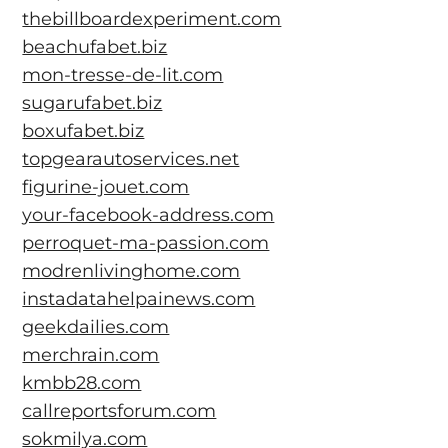
thebillboardexperiment.com
beachufabet.biz
mon-tresse-de-lit.com
sugarufabet.biz
boxufabet.biz
topgearautoservices.net
figurine-jouet.com
your-facebook-address.com
perroquet-ma-passion.com
modrenlivinghome.com
instadatahelpainews.com
geekdailies.com
merchrain.com
kmbb28.com
callreportsforum.com
sokmilya.com