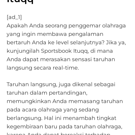
[ad_1]
Apakah Anda seorang penggemar olahraga
yang ingin membawa pengalaman
bertaruh Anda ke level selanjutnya? Jika ya,
kunjungilah Sportsbook Ituqq, di mana
Anda dapat merasakan sensasi taruhan
langsung secara real-time.
Taruhan langsung, juga dikenal sebagai
taruhan dalam pertandingan,
memungkinkan Anda memasang taruhan
pada acara olahraga yang sedang
berlangsung. Hal ini menambah tingkat
kegembiraan baru pada taruhan olahraga,
karena Anda dapat bereaksi terhadap