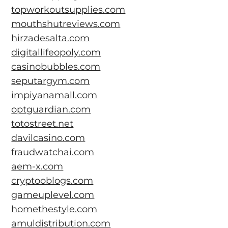
topworkoutsupplies.com
mouthshutreviews.com
hirzadesalta.com
digitallifeopoly.com
casinobubbles.com
seputargym.com
impiyanamall.com
optguardian.com
totostreet.net
davilcasino.com
fraudwatchai.com
aem-x.com
cryptooblogs.com
gameuplevel.com
homethestyle.com
amuldistribution.com