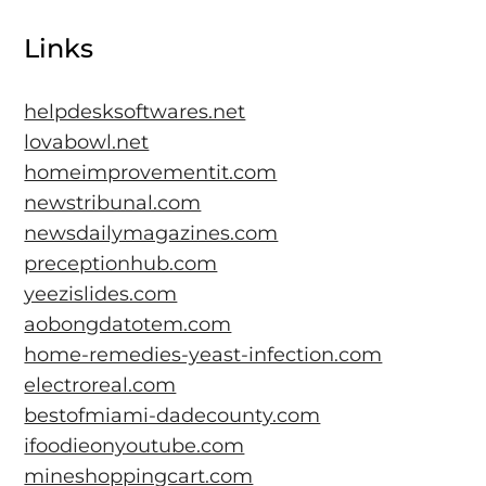
Links
helpdesksoftwares.net
lovabowl.net
homeimprovementit.com
newstribunal.com
newsdailymagazines.com
preceptionhub.com
yeezislides.com
aobongdatotem.com
home-remedies-yeast-infection.com
electroreal.com
bestofmiami-dadecounty.com
ifoodieonyoutube.com
mineshoppingcart.com