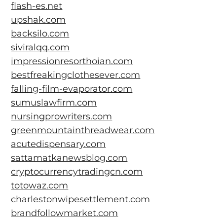
flash-es.net
upshak.com
backsilo.com
siviralqq.com
impressionresorthoian.com
bestfreakingclothesever.com
falling-film-evaporator.com
sumuslawfirm.com
nursingprowriters.com
greenmountainthreadwear.com
acutedispensary.com
sattamatkanewsblog.com
cryptocurrencytradingcn.com
totowaz.com
charlestonwipesettlement.com
brandfollowmarket.com