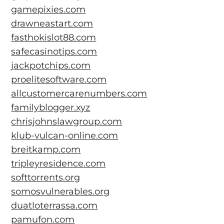
gamepixies.com
drawneastart.com
fasthokislot88.com
safecasinotips.com
jackpotchips.com
proelitesoftware.com
allcustomercarenumbers.com
familyblogger.xyz
chrisjohnslawgroup.com
klub-vulcan-online.com
breitkamp.com
tripleyresidence.com
softtorrents.org
somosvulnerables.org
duatloterrassa.com
pamufon.com