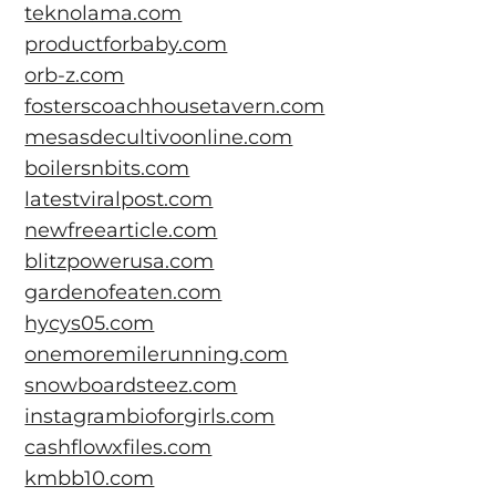
teknolama.com
productforbaby.com
orb-z.com
fosterscoachhousetavern.com
mesasdecultivoonline.com
boilersnbits.com
latestviralpost.com
newfreearticle.com
blitzpowerusa.com
gardenofeaten.com
hycys05.com
onemoremilerunning.com
snowboardsteez.com
instagrambioforgirls.com
cashflowxfiles.com
kmbb10.com