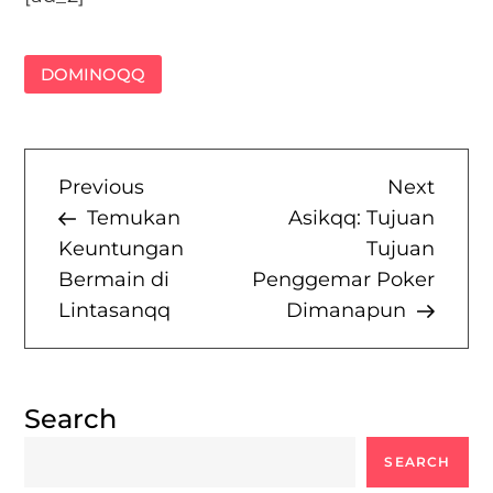
DOMINOQQ
P
Previous
Next
Previous
Next
Post
Post
Temukan
Asikqq: Tujuan
o
Keuntungan
Tujuan
Bermain di
Penggemar Poker
s
Lintasanqq
Dimanapun
t
n
Search
a
SEARCH