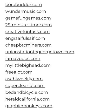
borobuddur.com
wundermusic.com
gamefungames.com
25-minute-timer.com
creativefuntask.com
engrsaifulsaif.com
cheapbtcminers.com
unionstationtogeorgetown.com
iamayudoc.com
mylittlebighead.com
freealot.com
asahiweekly.com
supercleanut.com
bedandbicycle.com
heraldcalifornia.com
graphicmonkeys.com