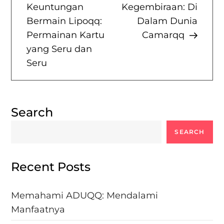
o
Keuntungan
Kegembiraan: Di
Bermain Lipoqq:
Dalam Dunia
s
Permainan Kartu
Camarqq
t
yang Seru dan
Seru
n
a
Search
v
SEARCH
i
Recent Posts
g
a
Memahami ADUQQ: Mendalami
Manfaatnya
t