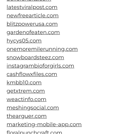
latestviralpost.com
newfreearticle.com
blitzpowerusa.com
gardenofeaten.com
hycys05.com
onemoremilerunning.com
snowboardsteez.com
instagrambioforgirls.com
cashflowxfiles.com
kmbb10.com
getxtrem.com
weactinfo.com
meshingsocial.com
thearguer.com
marketing-mobile-app.com
floralpunchcraft.com