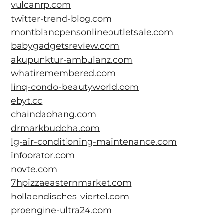
vulcanrp.com
twitter-trend-blog.com
montblancpensonlineoutletsale.com
babygadgetsreview.com
akupunktur-ambulanz.com
whatiremembered.com
linq-condo-beautyworld.com
ebyt.cc
chaindaohang.com
drmarkbuddha.com
lg-air-conditioning-maintenance.com
infoorator.com
novte.com
7hpizzaeasternmarket.com
hollaendisches-viertel.com
proengine-ultra24.com