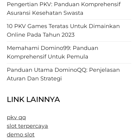
Pengertian PKV: Panduan Komprehensif
i
Asuransi Kesehatan Swasta
o
10 PKV Games Teratas Untuk Dimainkan
Online Pada Tahun 2023
n
Memahami Domino99: Panduan
Komprehensif Untuk Pemula
Panduan Utama DominoQQ: Penjelasan
Aturan Dan Strategi
LINK LAINNYA
pkv qq
slot terpercaya
demo slot