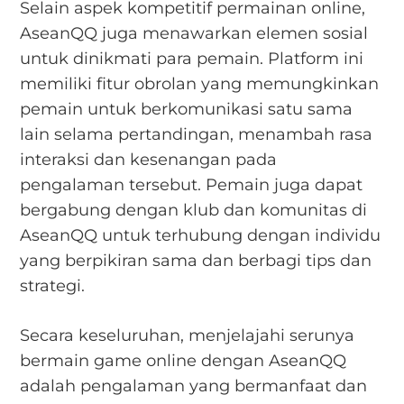
Selain aspek kompetitif permainan online,
AseanQQ juga menawarkan elemen sosial
untuk dinikmati para pemain. Platform ini
memiliki fitur obrolan yang memungkinkan
pemain untuk berkomunikasi satu sama
lain selama pertandingan, menambah rasa
interaksi dan kesenangan pada
pengalaman tersebut. Pemain juga dapat
bergabung dengan klub dan komunitas di
AseanQQ untuk terhubung dengan individu
yang berpikiran sama dan berbagi tips dan
strategi.
Secara keseluruhan, menjelajahi serunya
bermain game online dengan AseanQQ
adalah pengalaman yang bermanfaat dan