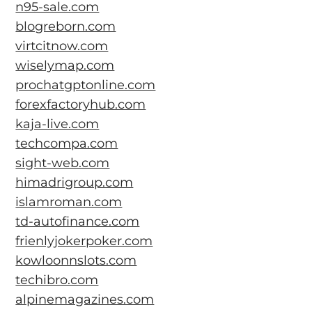
n95-sale.com
blogreborn.com
virtcitnow.com
wiselymap.com
prochatgptonline.com
forexfactoryhub.com
kaja-live.com
techcompa.com
sight-web.com
himadrigroup.com
islamroman.com
td-autofinance.com
frienlyjokerpoker.com
kowloonnslots.com
techibro.com
alpinemagazines.com