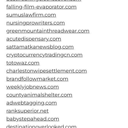
falling-film-evaporator.com
sumuslawfirm.com
nursingprowriters.com
greenmountainthreadwear.com
acutedispensary.com
sattamatkanewsblog.com
cryptocurrencytradingcn.com
totowaz.com
charlestonwipesettlement.com
brandfollowmarket.com
weeklyjobnews.com
countyanimalshelter.com
adwebtagging.com
ranksuperior.net
babystepahead.com
destinationoverlooked.com