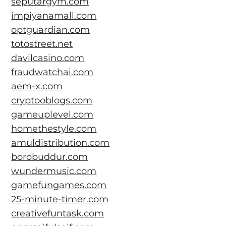
seputargym.com
impiyanamall.com
optguardian.com
totostreet.net
davilcasino.com
fraudwatchai.com
aem-x.com
cryptooblogs.com
gameuplevel.com
homethestyle.com
amuldistribution.com
borobuddur.com
wundermusic.com
gamefungames.com
25-minute-timer.com
creativefuntask.com