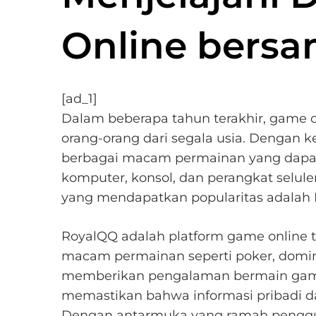
Online bers
[ad_1]
Dalam beberapa tahun terakhir, game o
orang-orang dari segala usia. Dengan ke
berbagai macam permainan yang dapat 
komputer, konsol, dan perangkat selule
yang mendapatkan popularitas adalah
RoyalQQ adalah platform game online
macam permainan seperti poker, domino
memberikan pengalaman bermain game
memastikan bahwa informasi pribadi d
Dengan antarmuka yang ramah penggu