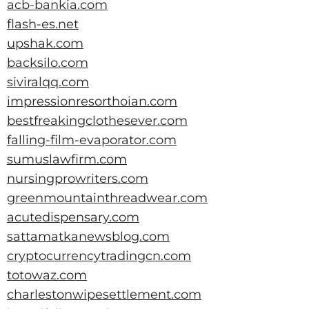
acb-bankia.com
flash-es.net
upshak.com
backsilo.com
siviralqq.com
impressionresorthoian.com
bestfreakingclothesever.com
falling-film-evaporator.com
sumuslawfirm.com
nursingprowriters.com
greenmountainthreadwear.com
acutedispensary.com
sattamatkanewsblog.com
cryptocurrencytradingcn.com
totowaz.com
charlestonwipesettlement.com