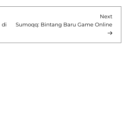
Next
Next
Post
 di
Sumoqq: Bintang Baru Game Online