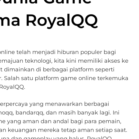
ama RoyalQQ
nline telah menjadi hiburan populer bagi
majuan teknologi, kita kini memiliki akses ke
dimainkan di berbagai platform seperti
r. Salah satu platform game online terkemuka
 RoyalQQ.
 terpercaya yang menawarkan berbagai
qq, bandarqq, dan masih banyak lagi. Ini
 yang aman dan andal bagi para pemain,
an keuangan mereka tetap aman setiap saat.
na dan gameplay yang halus, RoyalQQ