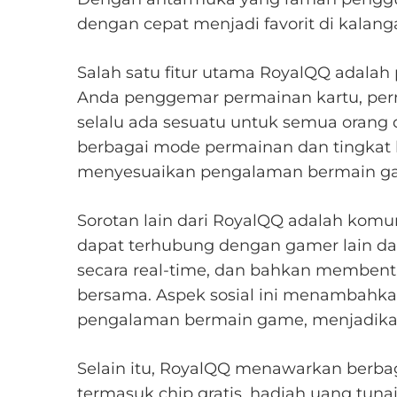
dengan cepat menjadi favorit di kala
Salah satu fitur utama RoyalQQ adalah
Anda penggemar permainan kartu, perm
selalu ada sesuatu untuk semua orang d
berbagai mode permainan dan tingkat
menyesuaikan pengalaman bermain gam
Sorotan lain dari RoyalQQ adalah komu
dapat terhubung dengan gamer lain da
secara real-time, dan bahkan membent
bersama. Aspek sosial ini menambahka
pengalaman bermain game, menjadik
Selain itu, RoyalQQ menawarkan berba
termasuk chip gratis, hadiah uang tunai,