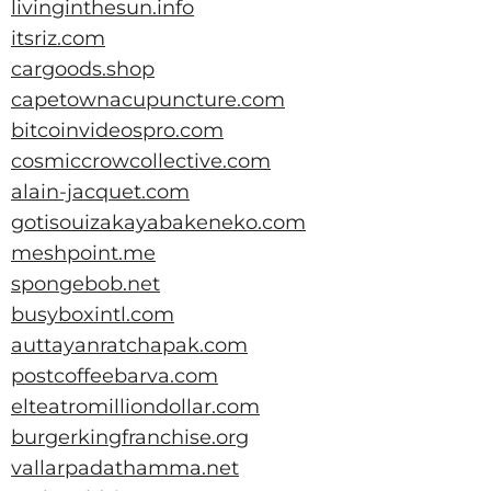
livinginthesun.info
itsriz.com
cargoods.shop
capetownacupuncture.com
bitcoinvideospro.com
cosmiccrowcollective.com
alain-jacquet.com
gotisouizakayabakeneko.com
meshpoint.me
spongebob.net
busyboxintl.com
auttayanratchapak.com
postcoffeebarva.com
elteatromilliondollar.com
burgerkingfranchise.org
vallarpadathamma.net