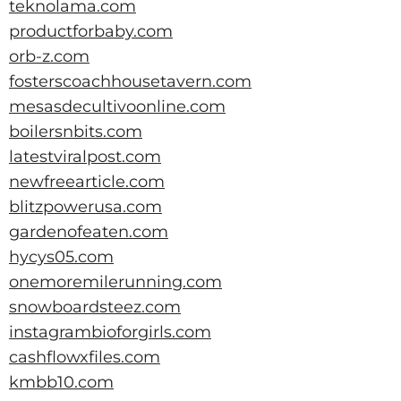
teknolama.com
productforbaby.com
orb-z.com
fosterscoachhousetavern.com
mesasdecultivoonline.com
boilersnbits.com
latestviralpost.com
newfreearticle.com
blitzpowerusa.com
gardenofeaten.com
hycys05.com
onemoremilerunning.com
snowboardsteez.com
instagrambioforgirls.com
cashflowxfiles.com
kmbb10.com