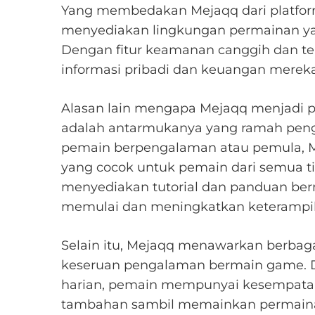
Yang membedakan Mejaqq dari platfor
menyediakan lingkungan permainan ya
Dengan fitur keamanan canggih dan te
informasi pribadi dan keuangan mereka 
Alasan lain mengapa Mejaqq menjadi p
adalah antarmukanya yang ramah pen
pemain berpengalaman atau pemula,
yang cocok untuk pemain dari semua tin
menyediakan tutorial dan panduan b
memulai dan meningkatkan keterampi
Selain itu, Mejaqq menawarkan berba
keseruan pengalaman bermain game. D
harian, pemain mempunyai kesempata
tambahan sambil memainkan permainan