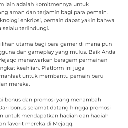
m lain adalah komitmennya untuk
ng aman dan terjamin bagi para pemain.
knologi enkripsi, pemain dapat yakin bahwa
selalu terlindungi.
ilihan utama bagi para gamer di mana pun
gguna dan gameplay yang mulus. Baik Anda
 Mejaqq menawarkan beragam permainan
gkat keahlian. Platform ini juga
ermanfaat untuk membantu pemain baru
lan mereka.
gai bonus dan promosi yang menambah
ari bonus selamat datang hingga promosi
n untuk mendapatkan hadiah dan hadiah
 favorit mereka di Mejaqq.