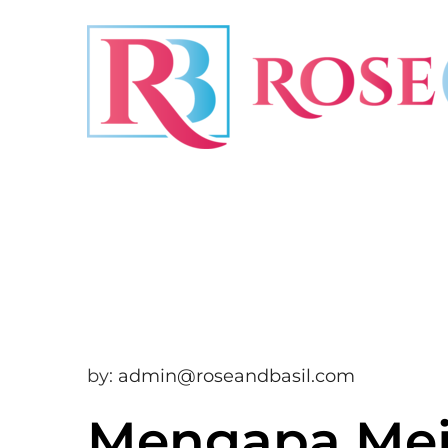
Skip
to
content
Trik Spin Slot Gacor D
RTP tinggi menentukan besarnya peluang ki
by:
admin@roseandbasil.com
Mengapa Mej