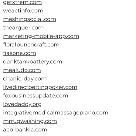
getxtrem.com
weactinfo.com
meshingsocial.com
thearguer.com
marketing-mobile-app.com
floralpunchcraft.com
fiasone.com
danktankbattery.com
mealudo.com
charlie-day.com
livedirectbettingpoker.com
foxbusinessupdate.com
lovedaddy.org
integrativemedicalmassageplano.com
mrrugwashing.com
acb-bankia.com