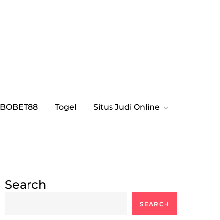
?
SBOBET88
Togel
Situs Judi Online
Search
SEARCH