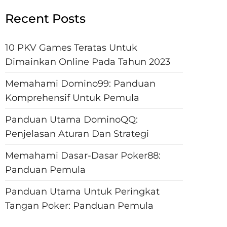
Recent Posts
10 PKV Games Teratas Untuk
Dimainkan Online Pada Tahun 2023
Memahami Domino99: Panduan
Komprehensif Untuk Pemula
Panduan Utama DominoQQ:
Penjelasan Aturan Dan Strategi
Memahami Dasar-Dasar Poker88:
Panduan Pemula
Panduan Utama Untuk Peringkat
Tangan Poker: Panduan Pemula