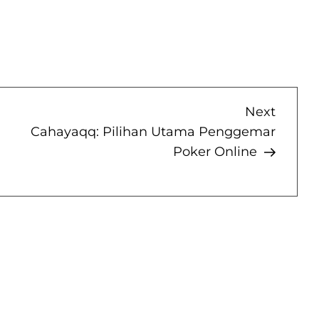
Next
Next
Post
Cahayaqq: Pilihan Utama Penggemar
Poker Online