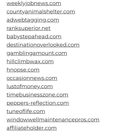
weeklyjobnews.com
countyanimalshelter.com
adwebtagging.com
ranksuperior.net
babystepahead.com
destinationoverlooked.com
gamblingamount.com
hillclimbwax.com
hnopse.com
occasionnews.com
lustofmoney.com
timebusinesszone.com
peppers-reflection.com
tuneoflife.com
windowwellmaintenancepros.com
affiliateholder.com