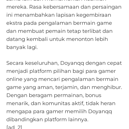
mereka. Rasa kebersamaan dan persaingan
ini menambahkan lapisan kegembiraan
ekstra pada pengalaman bermain game
dan membuat pemain tetap terlibat dan
datang kembali untuk menonton lebih
banyak lagi.
Secara keseluruhan, Doyanqq dengan cepat
menjadi platform pilihan bagi para gamer
online yang mencari pengalaman bermain
game yang aman, terjamin, dan menghibur.
Dengan beragam permainan, bonus
menarik, dan komunitas aktif, tidak heran
mengapa para gamer memilih Doyanqq
dibandingkan platform lainnya.
[ad_2]