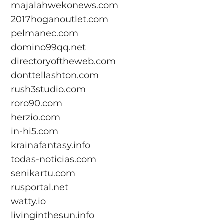
majalahwekonews.com
2017hoganoutlet.com
pelmanec.com
domino99qq.net
directoryoftheweb.com
donttellashton.com
rush3studio.com
roro90.com
herzio.com
in-hi5.com
krainafantasy.info
todas-noticias.com
senikartu.com
rusportal.net
watty.io
livinginthesun.info