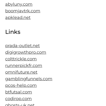
abyluny.com
boomjavtrk.com
apklead.net
Links
prada-outlet.net
digigrowthpro.com
colttrickle.com
runnerpickfr.com
omnifuture.net
gamblingfunnels.com
pcos-help.com
btfutsal.com
codirop.com
ghosts-uk.net