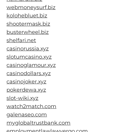
webmoneysurf.biz
kolohebluet.biz
shootermask.biz
busterwheel.biz
shelfari.net
casinorussia.xyz
slotumcasino.xyz
casinoglamour.xyz
casinodollars.xyz
casinojoker.xyz
pokerdewa.xyz
slot-wiki.xyz
watch2match.com
galenaseo.com
myglobaltrustbank.com
employmentlawlawyergo.com