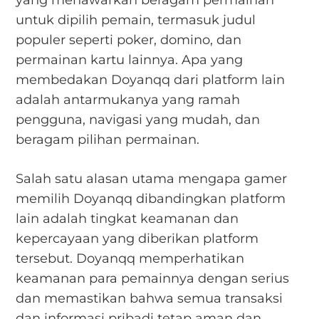
untuk dipilih pemain, termasuk judul
populer seperti poker, domino, dan
permainan kartu lainnya. Apa yang
membedakan Doyanqq dari platform lain
adalah antarmukanya yang ramah
pengguna, navigasi yang mudah, dan
beragam pilihan permainan.
Salah satu alasan utama mengapa gamer
memilih Doyanqq dibandingkan platform
lain adalah tingkat keamanan dan
kepercayaan yang diberikan platform
tersebut. Doyanqq memperhatikan
keamanan para pemainnya dengan serius
dan memastikan bahwa semua transaksi
dan informasi pribadi tetap aman dan