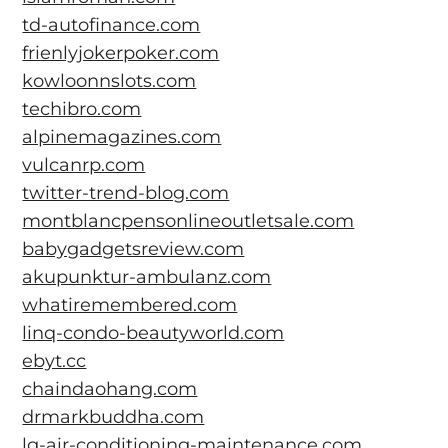
td-autofinance.com
frienlyjokerpoker.com
kowloonnslots.com
techibro.com
alpinemagazines.com
vulcanrp.com
twitter-trend-blog.com
montblancpensonlineoutletsale.com
babygadgetsreview.com
akupunktur-ambulanz.com
whatiremembered.com
linq-condo-beautyworld.com
ebyt.cc
chaindaohang.com
drmarkbuddha.com
lg-air-conditioning-maintenance.com