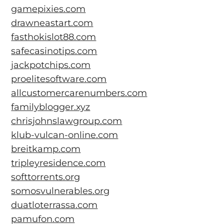
gamepixies.com
drawneastart.com
fasthokislot88.com
safecasinotips.com
jackpotchips.com
proelitesoftware.com
allcustomercarenumbers.com
familyblogger.xyz
chrisjohnslawgroup.com
klub-vulcan-online.com
breitkamp.com
tripleyresidence.com
softtorrents.org
somosvulnerables.org
duatloterrassa.com
pamufon.com