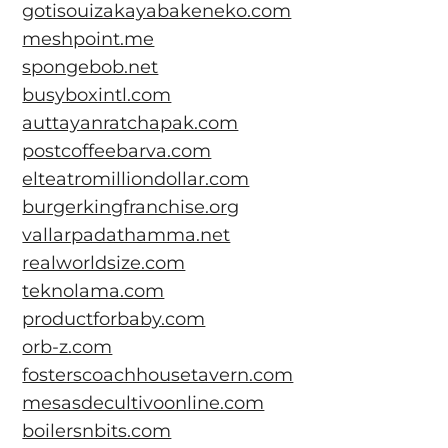
gotisouizakayabakeneko.com
meshpoint.me
spongebob.net
busyboxintl.com
auttayanratchapak.com
postcoffeebarva.com
elteatromilliondollar.com
burgerkingfranchise.org
vallarpadathamma.net
realworldsize.com
teknolama.com
productforbaby.com
orb-z.com
fosterscoachhousetavern.com
mesasdecultivoonline.com
boilersnbits.com