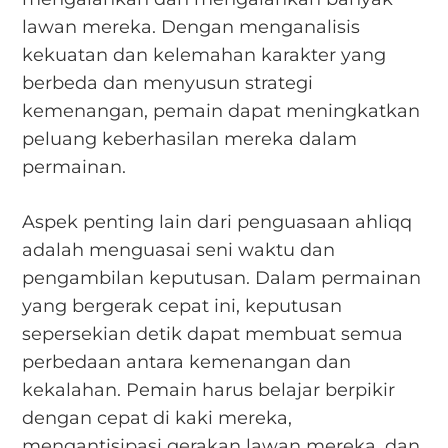
lawan mereka. Dengan menganalisis
kekuatan dan kelemahan karakter yang
berbeda dan menyusun strategi
kemenangan, pemain dapat meningkatkan
peluang keberhasilan mereka dalam
permainan.
Aspek penting lain dari penguasaan ahliqq
adalah menguasai seni waktu dan
pengambilan keputusan. Dalam permainan
yang bergerak cepat ini, keputusan
sepersekian detik dapat membuat semua
perbedaan antara kemenangan dan
kekalahan. Pemain harus belajar berpikir
dengan cepat di kaki mereka,
mengantisipasi gerakan lawan mereka, dan