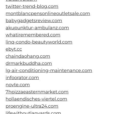
twitter-trend-blog.com
montblancpensonlineoutletsale.com
babygadgetsreview.com
akupunktur-ambulanz.com
whatiremembered.com
linq-condo-beautyworld.com
ebyt.cc
chaindaohang.com
drmarkbuddha.com
lg-air-conditioning-maintenance.com
infoorator.com
novte.com
7hpizzaeasternmarket.com
hollaendisches-viertel.com
proengine-ultra24.com
lifewithoutlanyards.com