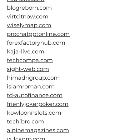
blogreborn.com
virtcitnow.com
wiselymap.com
prochatgptonline.com
forexfactoryhub.com
kaja-live.com
techcompa.com
sight-web.com
himadrigroup.com
islamroman.com
td-autofinance.com
frienlyjokerpoker.com
kowloonnslots.com
techibro.com
alpinemagazines.com
vulcanrp.com