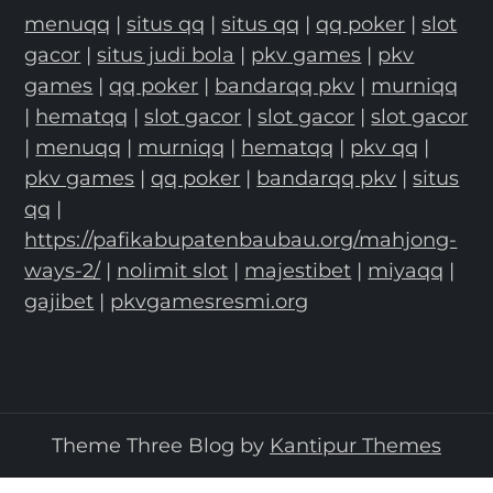
menuqq
|
situs qq
|
situs qq
|
qq poker
|
slot
gacor
|
situs judi bola
|
pkv games
|
pkv
games
|
qq poker
|
bandarqq pkv
|
murniqq
|
hematqq
|
slot gacor
|
slot gacor
|
slot gacor
|
menuqq
|
murniqq
|
hematqq
|
pkv qq
|
pkv games
|
qq poker
|
bandarqq pkv
|
situs
qq
|
https://pafikabupatenbaubau.org/mahjong-
ways-2/
|
nolimit slot
|
majestibet
|
miyaqq
|
gajibet
|
pkvgamesresmi.org
Theme Three Blog by
Kantipur Themes