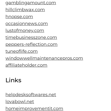
gamblingamount.com
hillclimbwax.com
hnopse.com
occasionnews.com
lustofmoney.com
timebusinesszone.com
peppers-reflection.com
tuneoflife.com
windowwellmaintenancepros.com
affiliateholder.com
Links
helpdesksoftwares.net
lovabowl.net
homeimprovementit.com