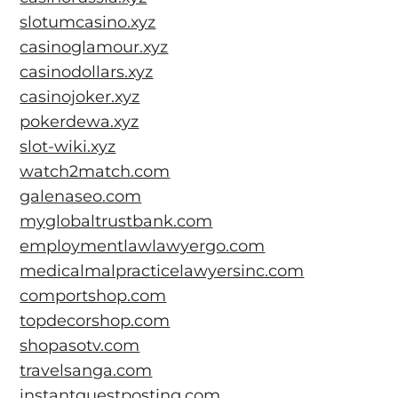
slotumcasino.xyz
casinoglamour.xyz
casinodollars.xyz
casinojoker.xyz
pokerdewa.xyz
slot-wiki.xyz
watch2match.com
galenaseo.com
myglobaltrustbank.com
employmentlawlawyergo.com
medicalmalpracticelawyersinc.com
comportshop.com
topdecorshop.com
shopasotv.com
travelsanga.com
instantguestposting.com