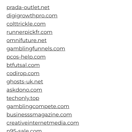
prada-outlet.net
digigrowthpro.com
colttrickle.com
runnerpickfr.com
omnifuture.net
gamblingfunnels.com
pcos-help.com
btfutsal.com
codirop.com
ghosts-uk.net
askdono.com
techonly.top
gamblingcompete.com
businesssmagazine.com
creativeinternetmedia.com
n95-sale.com