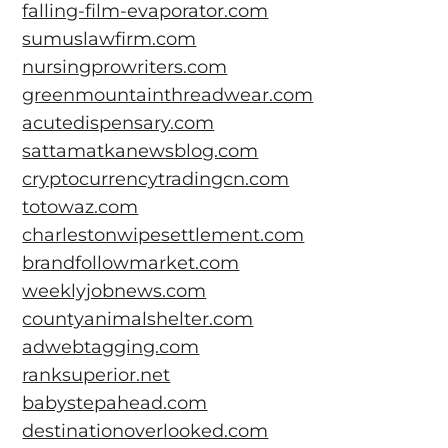
falling-film-evaporator.com
sumuslawfirm.com
nursingprowriters.com
greenmountainthreadwear.com
acutedispensary.com
sattamatkanewsblog.com
cryptocurrencytradingcn.com
totowaz.com
charlestonwipesettlement.com
brandfollowmarket.com
weeklyjobnews.com
countyanimalshelter.com
adwebtagging.com
ranksuperior.net
babystepahead.com
destinationoverlooked.com