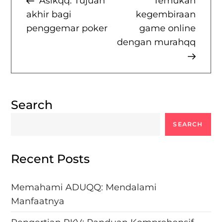
Asikqq: Tujuan
Temukan
o
akhir bagi
kegembiraan
penggemar poker
game online
s
dengan murahqq
t
n
a
Search
v
SEARCH
i
Recent Posts
g
Memahami ADUQQ: Mendalami
a
Manfaatnya