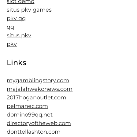
slot demo
situs pkv games
pkv qq
qq
situs pkv
pkv
Links
mygamblingstory.com
majalahwekonews.com
2017hoganoutlet.com
pelmanec.com
domino99qq.net
directoryoftheweb.com
donttellashton.com